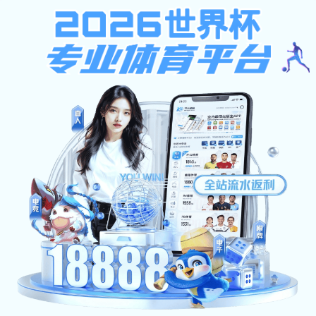
金沙棋牌官方(综合)官方手机,半岛星空
体育,大发快三