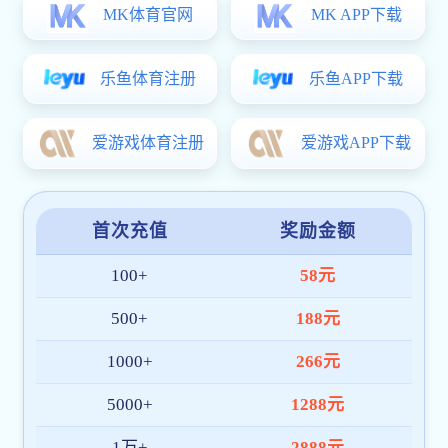
羽毛球比赛圆满结束
2021年“金沙棋牌官方(综合)官方手机,半岛星空体育,大发快三杯”
员工乒乓球比赛圆满结束