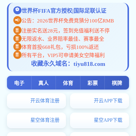
2020年6月30日上午9:00整，天空湛蓝、阳光明媚，金沙棋牌
官方(综合)官方手机,半岛星空体育,大发快三中法智能产业园项目
启动仪式在长春国际汽车城，朝阳经济开发区金沙棋牌官方(综合)
官方手机,半岛星空体育,大发快三中法智能产业园隆重举行。应邀
出席的嘉宾有：省委常委、市委书记王凯、市委副书记、市长张志
军、法国驻沈阳领事馆总领事安澜、法国佛吉亚公司代表白立松、
一汽集团党委常委、副总经理邱现东、省工信厅厅长霍岩、省商务
厅厅长王志伟、省外办主任蒋延辉、市委常委、市委秘书长高玉
龙、市政府秘书长赵显、省外办副主任黄丽华、省发改委巡视员张
志勇、朝阳区委书记徐连东、市委组织部、市发改委、工信局、规
划和自然局、市农业农村局、商务局、合作交流办、外办及朝阳区
委区政府、绿园区委、高新区、净月区负责人，以及汽开区全体班
子成员和全体部门负责人，省农业银行、省交通银行、省建设银
行、省招商银行、省浦东发展银行主要负责人、金沙棋牌官方(综
合)官方手机,半岛星空体育,大发快三集团相关职能部门负责人、员
工代表，项目单位、施工单位代表及工作人员，社会各界企业家代
表、省市媒体记者等，共约670人出席了今天的启动仪式。
副市长、汽开区党工委书记王海英主持启动仪式。