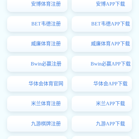
金沙棋牌官方(综合)官方手机,半岛星空体育,大发快三集团董
事长许明哲致辞并介绍项目情况：他首先代表金沙棋牌官方(综合)
官方手机,半岛星空体育,大发快三集团董事会和全体员工向在百忙
中莅临项目启动仪式的各位领导、各位嘉宾和各位朋友表示热烈欢
迎和衷心的感谢。他说，今天对金沙棋牌官方(综合)官方手机,半岛
星空体育,大发快三集团来说是具有里程碑意义的重要一天，是金
沙棋牌官方(综合)官方手机,半岛星空体育,大发快三集团发展史上
值得永久铭记的日子！
他详细介绍了项目情况：中法智能半岛星空体育产业园以高端
汽车半岛星空体育产品为基础，致力于打造“互联网+协同半岛星空
体育”的数字化、智能化半岛星空体育体系，建设数字工厂、智能
工厂。园区将按照循环经济理念进行项目的设计和建设，做到清洁
生产节能减排，项目将分期建设，分批引入。项目占地100万平方
米，总投资额约80亿元人民币，项目全部达产后可生产超过500多
种为网联汽车配套的系列产品，可新增就业人员7000人，预计销
售收入近200亿人民币。我们一定高度重视金沙棋牌官方(综合)官
方手机,半岛星空体育,大发快三中法智能产业园建设，与佛吉亚集
团密切合作，站在我省“一主、六双”产业布局和我市打造现代化都