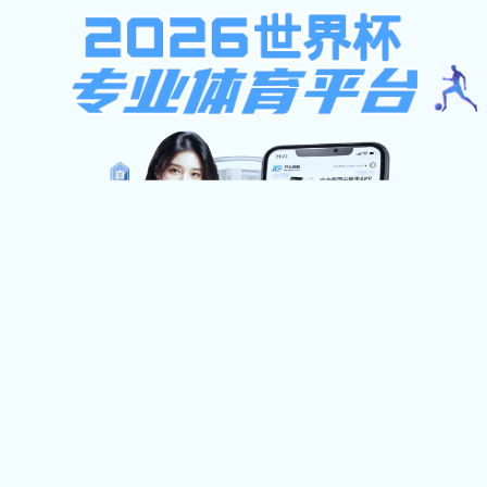
金沙棋牌官方(综合)官方手机,半岛星空
体育,大发快三
金沙棋牌官方(综合)官方手机,半岛星空体育,大发快三:金沙棋
牌官方(综合)官方手机,半岛星空体育,大发快三中法智能产业园
项目启动仪式隆重举行
2020年06月30日
来源:
编辑: