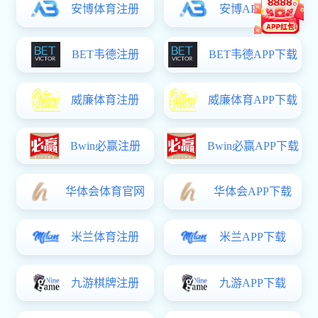
金沙棋牌官方(综合)官方手机,半岛星空体育,
大发快三热点
1
金沙棋牌官方(综合)官方手机,半岛星空体育,大发快三中法智能产业园项目启动仪式隆重举行
相关资讯