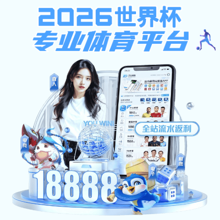
金沙棋牌官方(综合)官方手机,半岛星空
体育,大发快三
金沙棋牌官方(综合)官方手机,半岛星空体育,大发快三:传承钢
铁意志 赓续红色血脉-金沙棋牌官方(综合)官方手机,半岛星空
体育,大发快三集团党委组织党员、积极分子观看工业题材电
影《钢铁意志》
2022年10月01日
来源:
编辑: