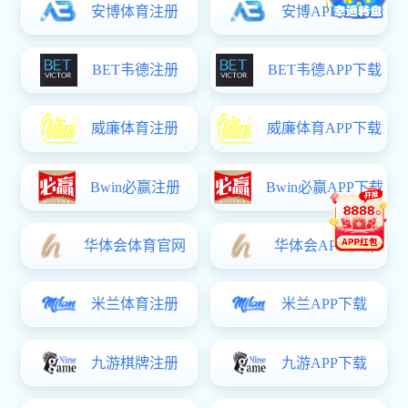
的迫切需求，中国共产党人团结专家、带领鞍钢职工，克
服重重险阻，在最短时间内生产出新中国的第一炉铁水。
影片主题鲜明、立意高远，传承红色基因，弘扬主旋律，
传播正能量，也是一部开展党性教育、党史学习教育和
四
“
史
学习教育的好教材。
”
影片中的勇毅坚韧的战斗英雄、兢兢业业的钢铁劳
模、美丽智慧的工程师、沉稳练达的厂长，他们在有苦有
乐的创业生活中坚定了钢铁强国的信念，给党员们留下十
分深刻的印象。电影里呈现出的钢铁意志，也是今天我们
需要的。《钢铁意志》不只是钢铁工业的成长史，更是钢
铁人的成长史，未来也将是我们金沙棋牌官方(综合)官方
手机,半岛星空体育,大发快三人的成长史。大家纷纷表示，
我们虽未处在战争年代，不能为国家抛头卢洒热血，但我
们可以将一腔热忱切实投入到爱岗敬业的实际工作当中，
积极发挥党员的先锋模范带头作用，以实际行动向二十大
献礼。