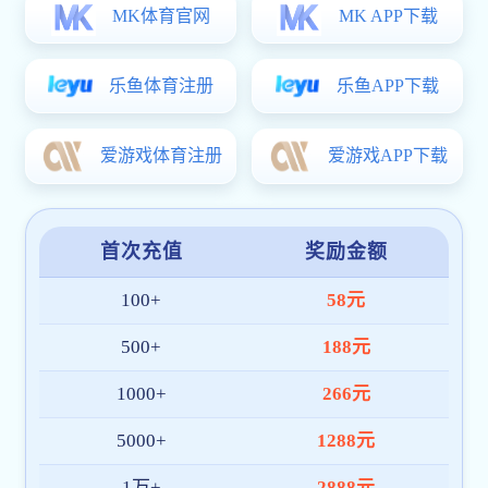
1
金沙棋牌官方(综合)官方手机,半岛星空体育,大发快三中法智能产业园项目启动仪式隆重举行
相关资讯
© 2010-2021 海洋之神590app版 版权所有 吉ICP备2022001904号-1
吉公网安备 22017202000206号
长春净月高新技术产业开发区千朋路888号 130033
金沙棋牌官方(综合)官方手机官网入口(中国)官方网站-IOS/Android通用版
（2025已更新）