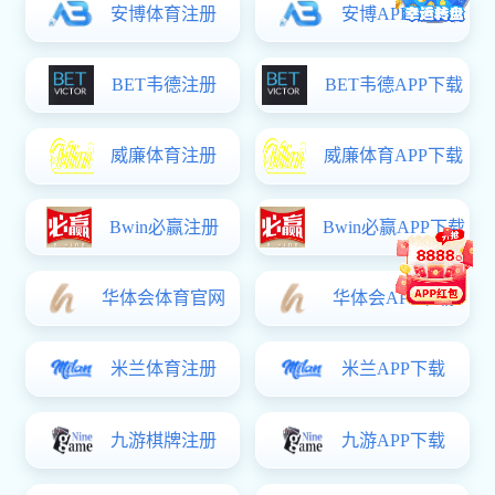
限公司董事长、总经理孙玉德，吉林省通用机械（集团）有限责任
公司党委书记、董事长、总经理李吉宝，吉林亚泰(集团)股份有限
公司董事长宋尚龙，长春金赛药业有限责任公司总经理金磊，长光
卫星技术有限公司董事长、总经理宣明，长春欧亚集团股份有限公
司党委书记、董事长曹和平（按姓氏笔画排序）共10名企业家“长
春市杰出企业家”称号，特予表彰。
市委、市人大、市政府、市政协相关领导和省企联企协领导、
市企联企协会长、副会长出席本次活动。
金沙棋牌官方(综合)官方手机,半岛星空体育,
大发快三热点