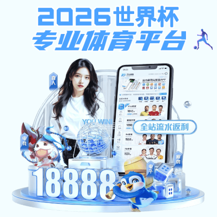
金沙棋牌官方(综合)官方手机,半岛星空
体育,大发快三
金沙棋牌官方(综合)官方手机,半岛星空体育,大发快三:金沙棋
牌官方(综合)官方手机,半岛星空体育,大发快三集团在2021长
春市企业100强榜单中排名第22位、许明哲董事长获“长春市杰
出企业家”称号
2021年11月01日
来源:
编辑: