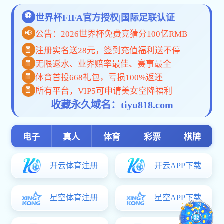
11月1日，2021年长春市企业家日活动大会在长春召开，长春
市委常委、常务副市长王海英出席大会并讲话。他指出年初以来虽
面临的困难前所未有，但发展的结果好于预期，勉励广大企业家要
凝心聚力，共克时艰，树立发展信心，坚持创新突破，锤炼新时代
企业家精神。
在长春市企业家日活动大会上，长春市企业联合会、长春市企
业家协会发布了2021长春企业100强榜单，金沙棋牌官方(综合)官
方手机,半岛星空体育,大发快三集团以50.2亿元的营业收入位列
100强第22位。本次“长春100强”申报范围涵盖长春市行政区域内
注册、具有独立法人资格的企业，以2020年企业营业收入为入围
指标。
为树立和宣传新时代企业家先进典型，弘扬优秀企业家精神，
造就优秀企业家队伍，本次大会授予中车长春轨道客车股份有限公
司 党委书记、董事长王锋，吉林省长春皓月清真肉业股份有限公
司董事长丛连彪，长春市热力(集团)有限责任公司党委书记、董事
长刘长春，海洋之神590app版董事长许明哲，长春市灯泡电线有