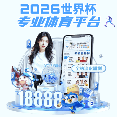
金沙棋牌官方(综合)官方手机,半岛星空
体育,大发快三
金沙棋牌官方(综合)官方手机,半岛星空体育,大发快三:特种车
辆—市政环卫车
2021年09月28日
来源:
编辑: