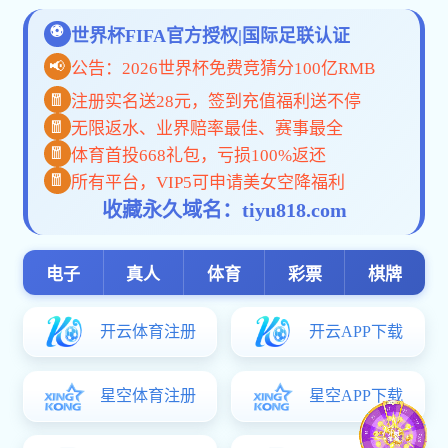
金沙棋牌官方(综合)官方手机,半岛星空体育,
大发快三热点
1
金沙棋牌官方(综合)官方手机,半岛星空体育,大发快三中法智能产业园项目启动仪式隆重举行
相关资讯