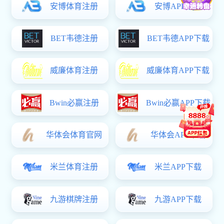
© 2010-2021 海洋之神590app版 版权所有 吉ICP备2022001904号-1
吉公网安备 22017202000206号
长春净月高新技术产业开发区千朋路888号 130033
金沙棋牌官方(综合)官方手机官网入口(中国)官方网站-IOS/Android通用版
（2025已更新）