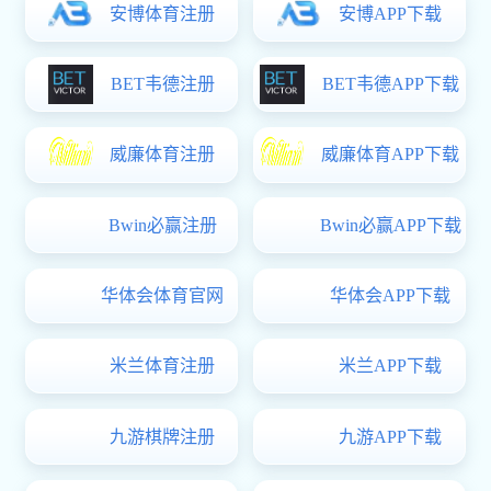
吉公网安备 22017202000206号
长春净月高新技术产业开发区千朋路888号 130033
金沙棋牌官方(综合)官方手机官网入口(中国)官方网站-IOS/Android通用版
（2025已更新）