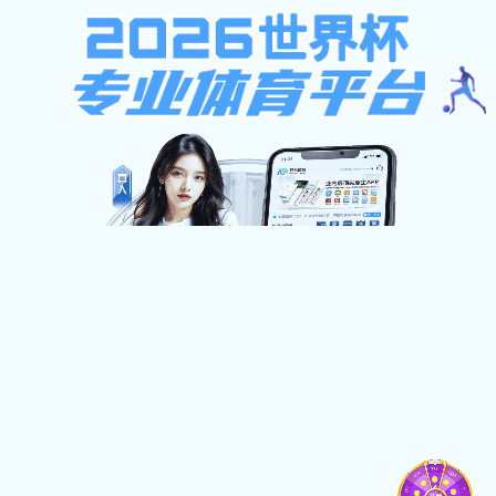
金沙棋牌官方(综合)官方手机,半岛星空体育,大
发快三