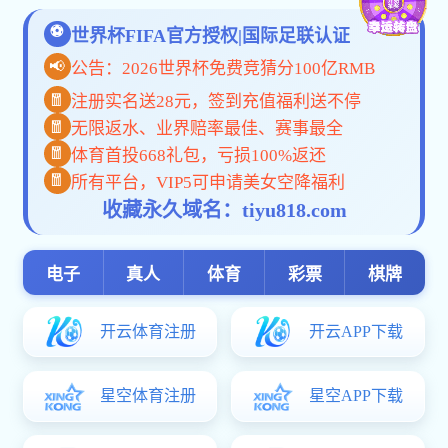
金沙棋牌官方(综合)官方手机,半岛星空体育,大发快三:很抱
歉，您要访问的页面不存在！
4
4
SS CMS